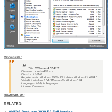
Rincian File :
Title:
CCleaner 4.02.4115
Filename: ccsetup402.exe
File size:
4.18MB
Requirements: Windows 2000 / XP / Vista / Windows7 / XP64 /
Vista64 / Windows7 64 / Windows8 / Windows8 64
Languages: Multiple languages
License:
Freeware
Download File:
RELATED:
ANSYS Products 2020 R2 Full Version