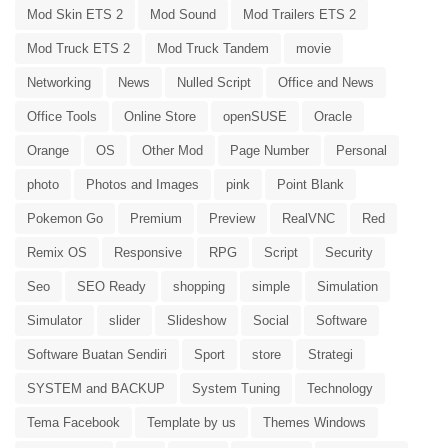
Mod Skin ETS 2
Mod Sound
Mod Trailers ETS 2
Mod Truck ETS 2
Mod Truck Tandem
movie
Networking
News
Nulled Script
Office and News
Office Tools
Online Store
openSUSE
Oracle
Orange
OS
Other Mod
Page Number
Personal
photo
Photos and Images
pink
Point Blank
Pokemon Go
Premium
Preview
RealVNC
Red
Remix OS
Responsive
RPG
Script
Security
Seo
SEO Ready
shopping
simple
Simulation
Simulator
slider
Slideshow
Social
Software
Software Buatan Sendiri
Sport
store
Strategi
SYSTEM and BACKUP
System Tuning
Technology
Tema Facebook
Template by us
Themes Windows