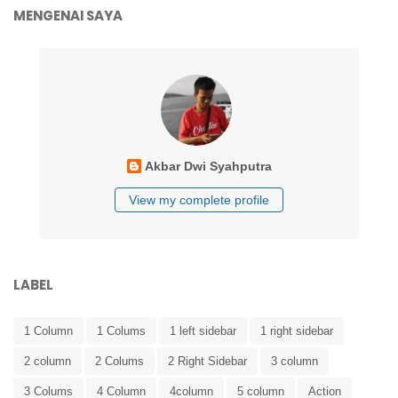
MENGENAI SAYA
Akbar Dwi Syahputra
View my complete profile
LABEL
1 Column
1 Colums
1 left sidebar
1 right sidebar
2 column
2 Colums
2 Right Sidebar
3 column
3 Colums
4 Column
4column
5 column
Action