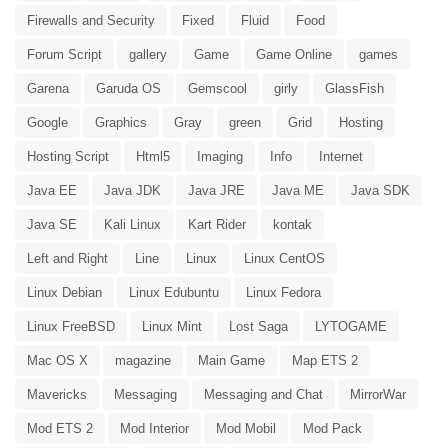
Firewalls and Security
Fixed
Fluid
Food
Forum Script
gallery
Game
Game Online
games
Garena
Garuda OS
Gemscool
girly
GlassFish
Google
Graphics
Gray
green
Grid
Hosting
Hosting Script
Html5
Imaging
Info
Internet
Java EE
Java JDK
Java JRE
Java ME
Java SDK
Java SE
Kali Linux
Kart Rider
kontak
Left and Right
Line
Linux
Linux CentOS
Linux Debian
Linux Edubuntu
Linux Fedora
Linux FreeBSD
Linux Mint
Lost Saga
LYTOGAME
Mac OS X
magazine
Main Game
Map ETS 2
Mavericks
Messaging
Messaging and Chat
MirrorWar
Mod ETS 2
Mod Interior
Mod Mobil
Mod Pack