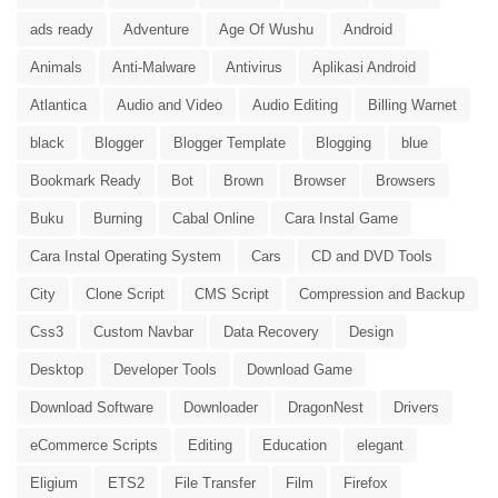
ads ready
Adventure
Age Of Wushu
Android
Animals
Anti-Malware
Antivirus
Aplikasi Android
Atlantica
Audio and Video
Audio Editing
Billing Warnet
black
Blogger
Blogger Template
Blogging
blue
Bookmark Ready
Bot
Brown
Browser
Browsers
Buku
Burning
Cabal Online
Cara Instal Game
Cara Instal Operating System
Cars
CD and DVD Tools
City
Clone Script
CMS Script
Compression and Backup
Css3
Custom Navbar
Data Recovery
Design
Desktop
Developer Tools
Download Game
Download Software
Downloader
DragonNest
Drivers
eCommerce Scripts
Editing
Education
elegant
Eligium
ETS2
File Transfer
Film
Firefox