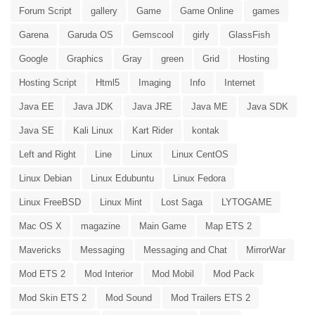
Forum Script
gallery
Game
Game Online
games
Garena
Garuda OS
Gemscool
girly
GlassFish
Google
Graphics
Gray
green
Grid
Hosting
Hosting Script
Html5
Imaging
Info
Internet
Java EE
Java JDK
Java JRE
Java ME
Java SDK
Java SE
Kali Linux
Kart Rider
kontak
Left and Right
Line
Linux
Linux CentOS
Linux Debian
Linux Edubuntu
Linux Fedora
Linux FreeBSD
Linux Mint
Lost Saga
LYTOGAME
Mac OS X
magazine
Main Game
Map ETS 2
Mavericks
Messaging
Messaging and Chat
MirrorWar
Mod ETS 2
Mod Interior
Mod Mobil
Mod Pack
Mod Skin ETS 2
Mod Sound
Mod Trailers ETS 2