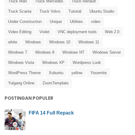
Truck Man
Truck Mercedes
Truck Renault
Truck Scania
Truck Volvo
Tutorial
Ubuntu Studio
Under Construction
Unique
Utilities
video
Video Editing
Violet
VNC deployment tools
Web 2.0
white
Windows
Windows 10
Windows 11
Windows 7
Windows 8
Windows NT
Windows Server
Windows Vista
Windows XP
Wordpress Look
WordPress Theme
Xubuntu
yellow
Yosemite
Yulgang Online
ZoomTemplate
POSTINGAN POPULER
FIFA 14 Full Repack