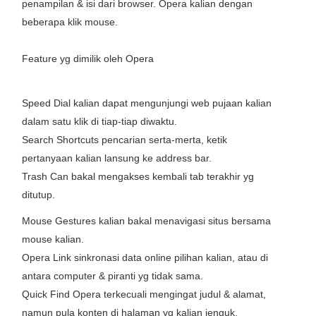
penampilan
&
isi
dari browser. Opera kalian dengan
beberapa klik mouse.
Feature
yg
dimilik oleh Opera
Speed Dial kalian
dapat
mengunjungi
web
pujaan
kalian
dalam satu klik di
tiap-tiap
diwaktu
.
Search Shortcuts pencarian
serta-merta
, ketik
pertanyaan kalian lansung ke address bar.
Trash Can
bakal
mengakses
kembali tab terakhir
yg
ditutup.
Mouse Gestures kalian
bakal
menavigasi
situs
bersama
mouse kalian.
Opera Link sinkronasi data online pilihan kalian, atau di
antara
computer
&
piranti
yg
tidak sama
.
Quick Find Opera
terkecuali
mengingat judul
&
alamat,
namun
pula
konten di halaman
yg
kalian
jenguk
.