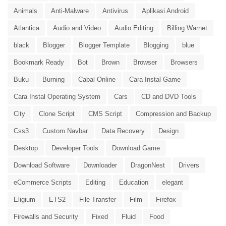
Animals
Anti-Malware
Antivirus
Aplikasi Android
Atlantica
Audio and Video
Audio Editing
Billing Warnet
black
Blogger
Blogger Template
Blogging
blue
Bookmark Ready
Bot
Brown
Browser
Browsers
Buku
Burning
Cabal Online
Cara Instal Game
Cara Instal Operating System
Cars
CD and DVD Tools
City
Clone Script
CMS Script
Compression and Backup
Css3
Custom Navbar
Data Recovery
Design
Desktop
Developer Tools
Download Game
Download Software
Downloader
DragonNest
Drivers
eCommerce Scripts
Editing
Education
elegant
Eligium
ETS2
File Transfer
Film
Firefox
Firewalls and Security
Fixed
Fluid
Food