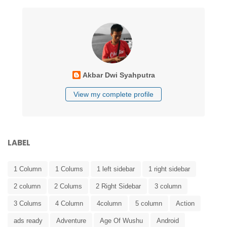
Akbar Dwi Syahputra
View my complete profile
LABEL
1 Column
1 Colums
1 left sidebar
1 right sidebar
2 column
2 Colums
2 Right Sidebar
3 column
3 Colums
4 Column
4column
5 column
Action
ads ready
Adventure
Age Of Wushu
Android