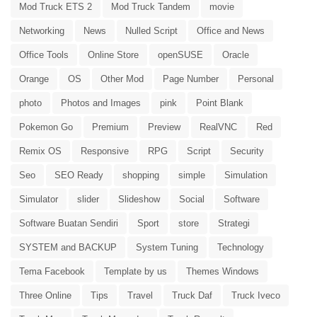
Mod Truck ETS 2
Mod Truck Tandem
movie
Networking
News
Nulled Script
Office and News
Office Tools
Online Store
openSUSE
Oracle
Orange
OS
Other Mod
Page Number
Personal
photo
Photos and Images
pink
Point Blank
Pokemon Go
Premium
Preview
RealVNC
Red
Remix OS
Responsive
RPG
Script
Security
Seo
SEO Ready
shopping
simple
Simulation
Simulator
slider
Slideshow
Social
Software
Software Buatan Sendiri
Sport
store
Strategi
SYSTEM and BACKUP
System Tuning
Technology
Tema Facebook
Template by us
Themes Windows
Three Online
Tips
Travel
Truck Daf
Truck Iveco