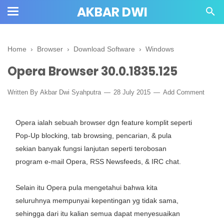
AKBAR DWI
Home
›
Browser
›
Download Software
›
Windows
Opera Browser 30.0.1835.125
Written By
Akbar Dwi Syahputra
28 July 2015
Add Comment
Opera
ialah
sebuah
browser
dgn
feature
komplit
seperti
Pop-Up blocking, tab browsing, pencarian,
&
pula
sekian banyak
fungsi lanjutan seperti terobosan
program
e-mail Opera, RSS Newsfeeds,
&
IRC chat.
Selain
itu Opera
pula
mengetahui bahwa kita
seluruhnya
mempunyai
kepentingan
yg
tidak sama
,
sehingga
dari itu kalian
semua
dapat
menyesuaikan