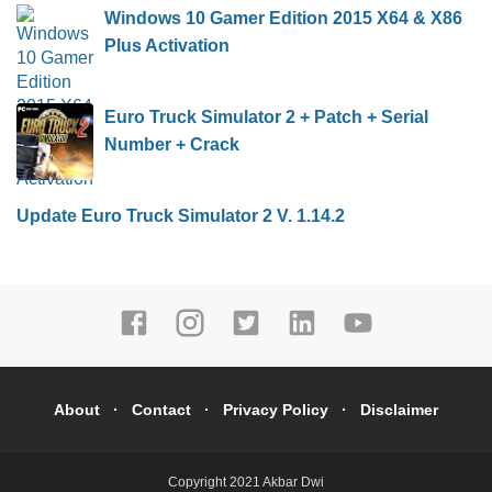
Windows 10 Gamer Edition 2015 X64 & X86
Plus Activation
Euro Truck Simulator 2 + Patch + Serial
Number + Crack
Update Euro Truck Simulator 2 V. 1.14.2
About
Contact
Privacy Policy
Disclaimer
Copyright 2021
Akbar Dwi