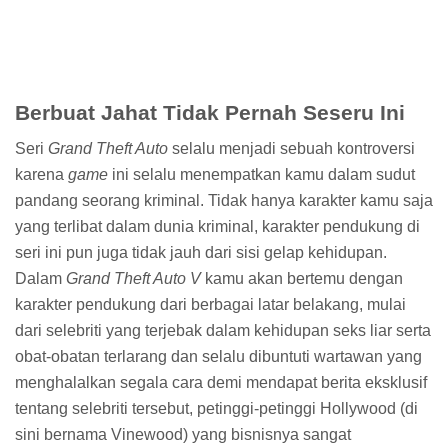
beberapa penambahan konten dalam
game.
Konten-
konten baru yang dapat kamu temukan tersebar mulai dari
berbagai senjata dan kendaraan baru, peningkatan jumlah
pemain maksimal dalam satu
mode
di
GTA Online
, serta
berbagai misi dan
event
baru yang dapat terjadi dalam
game.
Bagi kamu yang memainkan
GTA V
dengan PlayStation 4,
kamu juga disajikan dengan hal minor baru yang sangat
keren. Hal yang saya maksud adalah suara yang keluar
ketika karakter kamu mengobrol menggunakan
handphone.
Jika obrolan biasa akan menghasilkan suara
di
speaker
biasa, maka obrolan di
handphone
suaranya
akan keluar dari
speaker
yang ada di DualShock 4 kamu.
Seperti yang saya sebutkan, hal ini memang sangat minor,
tapi bisa memberikan nuansa realistis tersendiri yang bisa
meningkatkan pengalaman bermain.