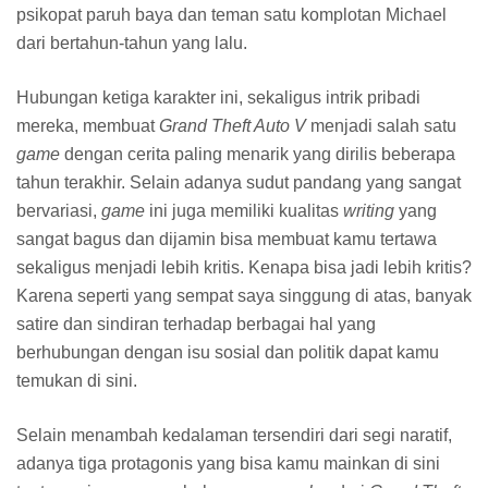
Santos yang merupakan satu dari tiga kota yang terdapat
di negara bagian San Andreas (dengan dua kota lainnya
adalah San Fierro dan Las Venturas).
Grand Theft Auto V
akan berlokasi di Los Santos lagi, tapi jangan harap kamu
bisa mengunjungi tempat yang sama persis dengan yang
ada di
GTA: San Andreas
, karena Los Santos yang ada di
game
ini berbeda dengan Los Santos yang kamu kenal.
Los Santos yang ada di
Grand Theft Auto V
terletak di
sebuah pulau yang dikelilingi lautan, jadi entah bagaimana
nantinya Rockstar akan menghubungkan kota ini dengan
dua kota lainnya. Berbeda dengan
Grand Theft Auto
sebelumnya, dan cukup mirip dengan
GTA: San Andreas
,
di sini kamu tidak hanya bisa berkeliling kota saja, tapi
bisa juga mendaki gunung, menjelajahi hutan, dan
berjalan-jalan di padang pasir ala Amerika (jadi jangan
berharap ada unta ya). Sedikit hiburan juga bagi para