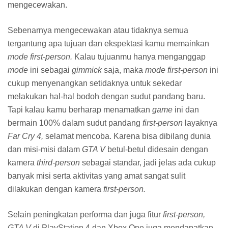
Bookmark Ready
Bot
Brown
Browser
Browsers
Buku
Burning
Cabal Online
Cara Instal Game
Cara Instal Operating System
Cars
CD and DVD Tools
City
Clone Script
CMS Script
Compression and Backup
Css3
Custom Navbar
Data Recovery
Design
Desktop
Developer Tools
Download Game
Download Software
Downloader
DragonNest
Drivers
eCommerce Scripts
Editing
Education
elegant
Eligium
ETS2
File Transfer
Film
Firefox
Firewalls and Security
Fixed
Fluid
Food
Forum Script
gallery
Game
Game Online
games
Garena
Garuda OS
Gemscool
girly
GlassFish
Google
Graphics
Gray
green
Grid
Hosting