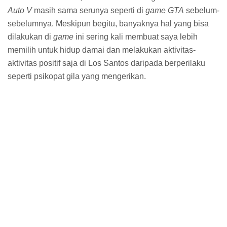
Sedangkan untuk
gamer
yang sebelumnya sudah
memainkan versi PlayStation 3 atau Xbox 360, seperti
yang telah saya jelaskan di atas, memainkan ulang
game
ini di PlayStation 4 ataupun Xbox One bukanlah hal yang
akan saya sarankan. Kalau memang kamu seorang
penggemar seri
Grand Theft Auto
yang betul-betul ingin
bertualang kembali sebagai Franklin, Michael, dan Trevor,
saya lebih menyarankan kamu menunggu versi PC yang
akan dirilis 27 Januari. Karena bayangkan saja
kemungkinan yang bisa terwujud berkat komunitas
modding
yang ada di PC … hampir tidak terbatas saya
rasa. Walaupun tentu kamu harus menyiapkan PC dengan
kemampuan yang mumpuni, serta ukuran
hard disk
yang
besar agar bisa menampung megahnya Los Santos dan
kegilaan Trevor di komputer kamu.