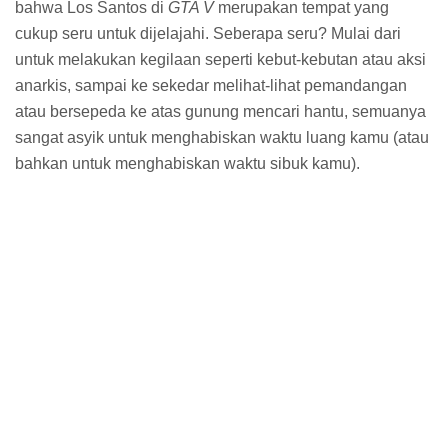
Online
lainnya. Misi yang ada cukup bervariasi dan sangat
seru untuk dilakukan. Mulai dari balapan standar, balapan
dengan senjata layaknya
Mario Kart
, aksi tembak-
tembakan secara beregu, atau juga aksi saling bunuh
layaknya sebuah
death match
atau
royal rumble
. Kerennya
lagi, khusus untuk PlayStation 4 dan Xbox One, kamu juga
akan disajikan dengan misi khusus di mana kamera
terkunci dalam sudut pandang
first-person
dan kamu harus
berhadapan dengan lawan kamu layaknya sedang
bermain
Call of Duty
atau
Counter Strike
.
Beda Generasi, Beda Pengalaman
Biasanya jika membahas rilisan ulang
game
dari generasi