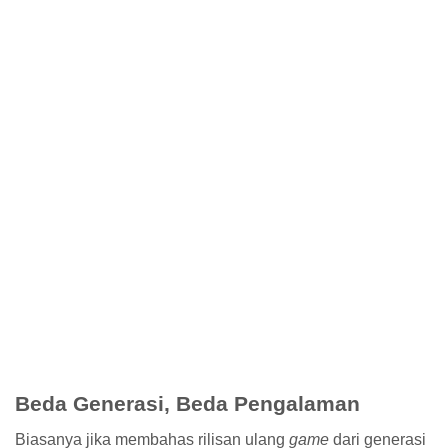
rel="pre">Kode Disini</i>
2. Untuk Menyisipkan Kode Pendek Gunakan <i
rel="code">Kode Disini</i>
3. Untuk Menyisipkan Quote Gunakan <b
rel="quote">Catatan Anda</b>
4. Untuk Menyisipkan Gambar Gunakan <i
rel="image">URL Gambar</i>
5. Untuk Menyisipkan Video Gunakan <i
rel="youtube">URL Video Youtube</i>
Newer Post
Older Post
MENGENAI SAYA