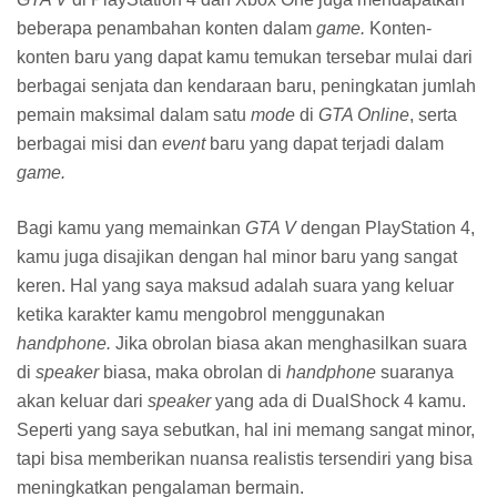
Hosting Script
Html5
Imaging
Info
Internet
Java EE
Java JDK
Java JRE
Java ME
Java SDK
Java SE
Kali Linux
Kart Rider
kontak
Left and Right
Line
Linux
Linux CentOS
Linux Debian
Linux Edubuntu
Linux Fedora
Linux FreeBSD
Linux Mint
Lost Saga
LYTOGAME
Mac OS X
magazine
Main Game
Map ETS 2
Mavericks
Messaging
Messaging and Chat
MirrorWar
Mod ETS 2
Mod Interior
Mod Mobil
Mod Pack
Mod Skin ETS 2
Mod Sound
Mod Trailers ETS 2
Mod Truck ETS 2
Mod Truck Tandem
movie
Networking
News
Nulled Script
Office and News
Office Tools
Online Store
openSUSE
Oracle
Orange
OS
Other Mod
Page Number
Personal