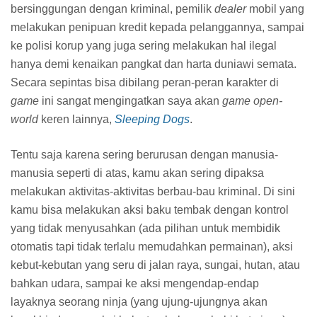
Beberapa dari kamu mungkin bertanya-tanya apakah
cukup
worth
mengulang permainan
GTA V
kalau kamu
sebelumnya pernah memainkan versi PlayStation 3 atau
Xbox 360 hanya demi bisa merasakan kamera
first-person
saja? Jujur, hal itu tidak
worth
sama sekali. Kalau kamu
memang penasaran dengan kamera
first-person
ini, saran
saya cukup jajal sebentar di tempat kerabat kamu atau di
rental kalau ada. Karena kemungkinan kamu akan merasa
bosan dengan
mode first-person
ini beberapa puluh menit
setelah mencobanya.
Kesimpulan: Tiga Karakter Jelas Lebih
Baik Daripada Satu