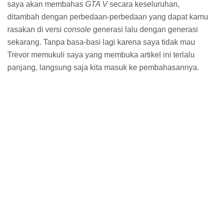
saya akan membahas
GTA V
secara keseluruhan,
ditambah dengan perbedaan-perbedaan yang dapat kamu
rasakan di versi
console
generasi lalu dengan generasi
sekarang. Tanpa basa-basi lagi karena saya tidak mau
Trevor memukuli saya yang membuka artikel ini terlalu
panjang, langsung saja kita masuk ke pembahasannya.
Satire Dan Kegilaan
Salah satu hal yang paling seru di
Grand Theft Auto V
adalah cerita yang diusungnya. Sebuah perubahan paling
besar yang dapat kamu temukan di sini adalah adanya tiga
karakter sekaligus yang menjadi pemeran utama. Masing-
masing karakter memiliki karakteristik unik tersendiri yang