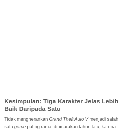
Number + Crack
Serif Affinity Designer 1.8.0.585 Full Version
About
Contact
Privacy Policy
Disclaimer
Copyright 2021
Akbar Dwi