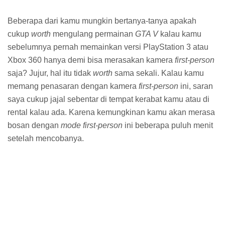
photo
Photos and Images
pink
Point Blank
Pokemon Go
Premium
Preview
RealVNC
Red
Remix OS
Responsive
RPG
Script
Security
Seo
SEO Ready
shopping
simple
Simulation
Simulator
slider
Slideshow
Social
Software
Software Buatan Sendiri
Sport
store
Strategi
SYSTEM and BACKUP
System Tuning
Technology
Tema Facebook
Template by us
Themes Windows
Three Online
Tips
Travel
Truck Daf
Truck Iveco
Truck Man
Truck Mercedes
Truck Renault
Truck Scania
Truck Volvo
Tutorial
Ubuntu Studio
Under Construction
Unique
Utilities
video
Video Editing
Violet
VNC deployment tools
Web 2.0