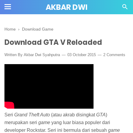
AKBAR DWI
Home
›
Download Game
Download GTA V Reloaded
Written By
Akbar Dwi Syahputra
03 October 2015
2 Comments
Seri
Grand Theft Auto
(atau akrab disingkat
GTA
)
merupakan seri
game
yang luar biasa populer dari
developer Rockstar. Seri ini bermula dari sebuah
game