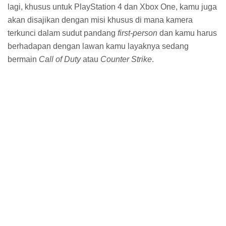
Dilarang Promosi
Dilarang Komentar yang mengandung link aktif, sara,
porno
Komentar sesuai dengan post
Komentar yang relevan
Jika Out Of Topic (OOT) sudah saya kasih tempat
sendiri
Jika Ingin Memasukan Kode Script (CSS, HTML,
JavaScript) Silahkan Gunakan Kode Dibawah ini :
1. Untuk Menyisipkan Kode Panjang Gunakan <i