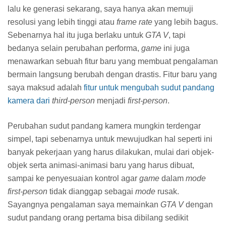
Akbar Dwi Syahputra
View my complete profile
LABEL
1 Column
1 Colums
1 left sidebar
1 right sidebar
2 column
2 Colums
2 Right Sidebar
3 column
3 Colums
4 Column
4column
5 column
Action
ads ready
Adventure
Age Of Wushu
Android
Animals
Anti-Malware
Antivirus
Aplikasi Android
Atlantica
Audio and Video
Audio Editing
Billing Warnet
black
Blogger
Blogger Template
Blogging
blue