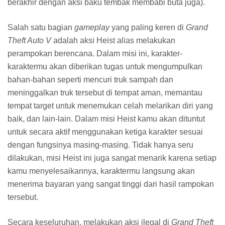
Tidak mengherankan
Grand Theft Auto V
menjadi salah
satu
game
paling ramai dibicarakan tahun lalu, karena
game
ini merupakan sebuah
game
yang amat sangat
ambisius. Mulai dari cerita yang keren, sistem tiga karakter
utama yang sangat bagus baik dilihat dari segi
gameplay
maupun dari segi naratif, serta dunia yang sangat menarik
untuk dijelajahi.
GTA V
jelas merupakan sebuah
game
yang pantas untuk
dijajal segala jenis
gamer,
walaupun saya jelas akan
sangat melarang anak-anak yang berusia di bawah 18
tahun memainkan
game
ini. Karena, meskipun memiliki
rating
yang sama seperti pendahulu-pendahulunya, konten
kekerasan dan seksual yang dapat kamu temukan di
GTA
V
jauh lebih parah dari apa yang pernah disajikan di
GTA
lain.