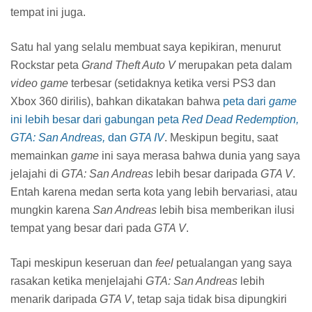
Grand Theft Auto: Online
Selain bermain sendirian menggunakan tiga karakter yang
tersedia, kamu juga bisa bermain menggunakan karakter
buatanmu sendiri dalam
Grand Theft Auto: Online
. Dalam
mode
yang satu ini, kamu bisa menjelajahi peta yang
sama persis, tapi dengan pilihan aktivitas yang amat
sangat berbeda. Kamu bisa membeli kendaraan untuk
dipamerkan di jalan dan disimpan di garasi pribadi, atau
kamu bisa juga asal mencuri kendaraan di jalan untuk
sekedar pergi dari satu tempat ke tempat lain.
Selain sekedar melakukan kegiatan sesuka hati dengan
tidak jelas, kamu juga bisa melakukan berbagai misi
bersifat kompetisi atau kooperasi bersama pemain
GTA: