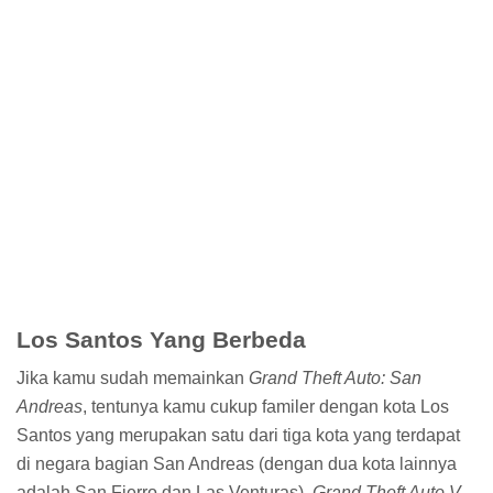
Tentu saja karena sering berurusan dengan manusia-
manusia seperti di atas, kamu akan sering dipaksa
melakukan aktivitas-aktivitas berbau-bau kriminal. Di sini
kamu bisa melakukan aksi baku tembak dengan kontrol
yang tidak menyusahkan (ada pilihan untuk membidik
otomatis tapi tidak terlalu memudahkan permainan), aksi
kebut-kebutan yang seru di jalan raya, sungai, hutan, atau
bahkan udara, sampai ke aksi mengendap-endap
layaknya seorang ninja (yang ujung-ujungnya akan
berakhir dengan aksi baku tembak membabi buta juga).
Salah satu bagian
gameplay
yang paling keren di
Grand
Theft Auto V
adalah aksi Heist alias melakukan
perampokan berencana. Dalam misi ini, karakter-
karaktermu akan diberikan tugas untuk mengumpulkan
bahan-bahan seperti mencuri truk sampah dan