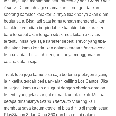
penggemar
San Andreas
, di sini kamu masih tetap akan
menemukan Grove Street Home alias gang rumah CJ dari
GTA: San Andreas
, bahkan ada misi yang melibatkan
tempat ini juga.
Satu hal yang selalu membuat saya kepikiran, menurut
Rockstar peta
Grand Theft Auto V
merupakan peta dalam
video game
terbesar (setidaknya ketika versi PS3 dan
Xbox 360 dirilis), bahkan dikatakan bahwa
peta dari
game
ini lebih besar dari gabungan peta
Red Dead Redemption,
GTA: San Andreas,
dan
GTA IV
. Meskipun begitu, saat
memainkan
game
ini saya merasa bahwa dunia yang saya
jelajahi di
GTA: San Andreas
lebih besar daripada
GTA V
.
Entah karena medan serta kota yang lebih bervariasi, atau
mungkin karena
San Andreas
lebih bisa memberikan ilusi
tempat yang besar dari pada
GTA V
.
Tapi meskipun keseruan dan
feel
petualangan yang saya