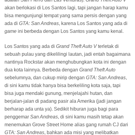
meninggalkan truk tersebut di tempat aman, memantau
tempat target untuk menemukan celah melarikan diri yang
baik, dan lain-lain. Dalam misi Heist kamu akan dituntut
untuk secara aktif menggunakan ketiga karakter sesuai
dengan fungsinya masing-masing. Tidak hanya seru
dilakukan, misi Heist ini juga sangat menarik karena setiap
kamu menyelesaikannya, karaktermu langsung akan
menerima bayaran yang sangat tinggi dari hasil rampokan
tersebut.
Secara keseluruhan, melakukan aksi ilegal di
Grand Theft
Auto V
masih sama serunya seperti di
game GTA
sebelum-
sebelumnya. Meskipun begitu, banyaknya hal yang bisa
dilakukan di
game
ini sering kali membuat saya lebih
memilih untuk hidup damai dan melakukan aktivitas-
aktivitas positif saja di Los Santos daripada berperilaku
seperti psikopat gila yang mengerikan.