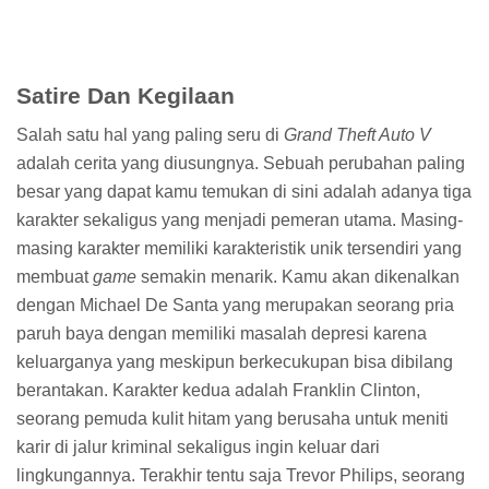
Tidak lupa juga kamu bisa saja bertemu protagonis yang
lain ketika tengah berjalan-jalan keliling Los Santos. Jika
ini terjadi, kamu akan disuguhi dengan obrolan-obrolan
tertentu yang jelas sangat menarik untuk diikuti. Melihat
betapa dinamisnya
Grand Theft Auto V
sering kali
membuat saya kagum
game
ini bisa dirilis di mesin setua
PlayStation 3 dan Xbox 360 dan bisa muat dalam
sekeping
Blu-ray
saja.
Los Santos Yang Berbeda
Jika kamu sudah memainkan
Grand Theft Auto: San
Andreas
, tentunya kamu cukup familer dengan kota Los