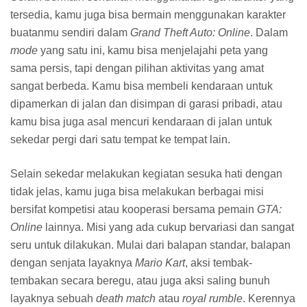
Blog PausBacke
12 October, 2015 13:51
spek ga memadai, jadi apadaya :3 cuma bisa liat dan
nonton video
Reply
Replies
Akbar Dwi Syahputra
12 October, 2015
14:41
sama gan, punya ane juga low spek, gak kuat buat
mainin nih game :(
Reply