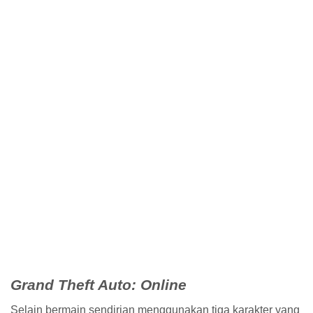
GTA V
Reloaded
Entertainment by Rockstar Games
Download
Terima Kasih Telah Berkunjung, Semoga Bermanfaat dan
Jangan Lupa Komentar ya.....!!!!
SHARE THIS POST
2 RESPONSES TO "DOWNLOAD GTA V RELOADED"