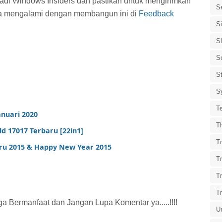
njadi Windows Insiders dan pastikan untuk mengirimkan
S
da mengalami dengan membangun ini di
Feedback
S
S
S
St
S
T
nuari 2020
T
d 17017 Terbaru [22in1]
Tr
ru 2015 & Happy New Year 2015
T
T
T
 Bermanfaat dan Jangan Lupa Komentar ya.....!!!!
U