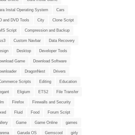
ara Instal Operating System
Cars
D and DVD Tools
City
Clone Script
MS Script
Compression and Backup
ss3
Custom Navbar
Data Recovery
esign
Desktop
Developer Tools
ownload Game
Download Software
ownloader
DragonNest
Drivers
Commerce Scripts
Editing
Education
egant
Eligium
ETS2
File Transfer
ilm
Firefox
Firewalls and Security
ixed
Fluid
Food
Forum Script
llery
Game
Game Online
games
arena
Garuda OS
Gemscool
girly