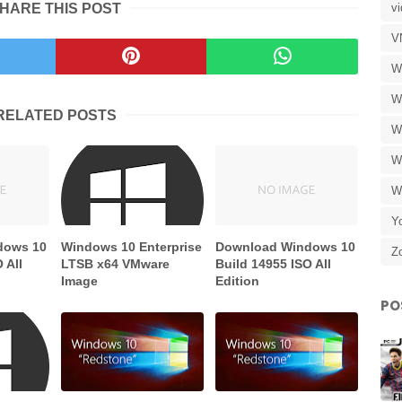
HARE THIS POST
v
V
W
W
RELATED POSTS
W
W
W
Y
dows 10
Windows 10 Enterprise
Download Windows 10
Z
 All
LTSB x64 VMware
Build 14955 ISO All
Image
Edition
PO