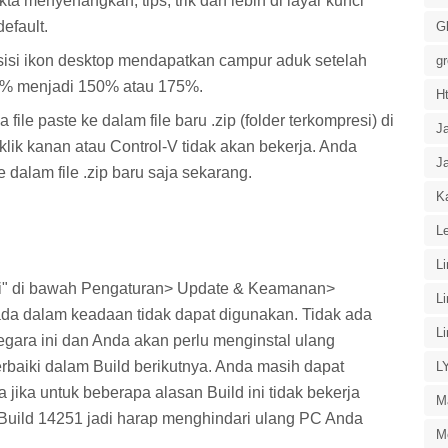
a menyenangkan, tips, trik dan lebih di layar kunci"
default.
G
sisi ikon desktop mendapatkan campur aduk setelah
g
00% menjadi 150% atau 175%.
H
file paste ke dalam file baru .zip (folder terkompresi) di
J
lik kanan atau Control-V tidak akan bekerja. Anda
J
 dalam file .zip baru saja sekarang.
Ka
Le
L
ni" di bawah Pengaturan> Update & Keamanan>
L
da dalam keadaan tidak dapat digunakan. Tidak ada
L
egara ini dan Anda akan perlu menginstal ulang
rbaiki dalam Build berikutnya. Anda masih dapat
L
jika untuk beberapa alasan Build ini tidak bekerja
M
i Build 14251 jadi harap menghindari ulang PC Anda
M