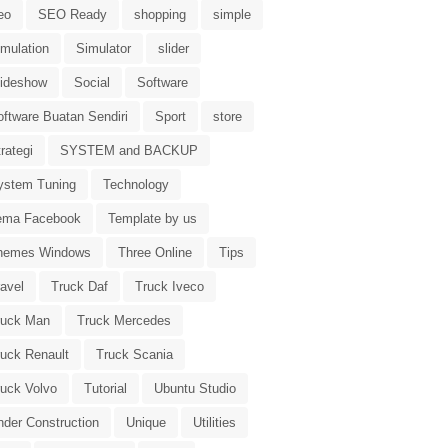
eo
SEO Ready
shopping
simple
imulation
Simulator
slider
lideshow
Social
Software
oftware Buatan Sendiri
Sport
store
rategi
SYSTEM and BACKUP
ystem Tuning
Technology
ema Facebook
Template by us
hemes Windows
Three Online
Tips
avel
Truck Daf
Truck Iveco
ruck Man
Truck Mercedes
ruck Renault
Truck Scania
ruck Volvo
Tutorial
Ubuntu Studio
nder Construction
Unique
Utilities