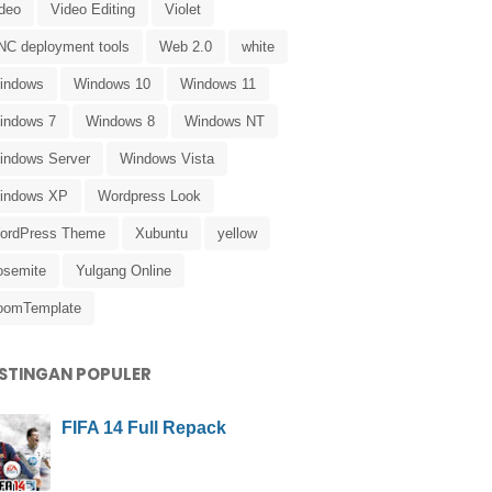
ideo
Video Editing
Violet
NC deployment tools
Web 2.0
white
indows
Windows 10
Windows 11
indows 7
Windows 8
Windows NT
indows Server
Windows Vista
indows XP
Wordpress Look
ordPress Theme
Xubuntu
yellow
osemite
Yulgang Online
oomTemplate
STINGAN POPULER
FIFA 14 Full Repack