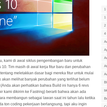
1
1 
2 
4
A
A
A
lu, kami di awal siklus pengembangan baru untuk
At
 10. Tim masih di awal kerja fitur baru dan perubahan
tentang meletakkan dasar bagi mereka fitur untuk mulai
Au
 akan melihat banyak perubahan yang terlihat belum
B
g (Anda akan perhatikan bahwa Build ini hanya 6 revs
bl
r kami dikirim ke Fastring) berarti bahwa akan ada
tara membangun sebagai lawan saat ini tahun lalu ketika
B
a ton coding pekerjaan berlangsung, tapi aku ingin
C