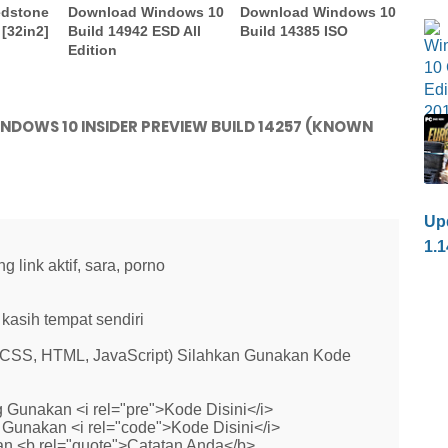
edstone
Download Windows 10
Download Windows 10
 [32in2]
Build 14942 ESD All
Build 14385 ISO
Edition
DOWS 10 INSIDER PREVIEW BUILD 14257 (KNOWN
Upd
1.1
link aktif, sara, porno
kasih tempat sendiri
 (CSS, HTML, JavaScript) Silahkan Gunakan Kode
 Gunakan <i rel="pre">Kode Disini</i>
Gunakan <i rel="code">Kode Disini</i>
n <b rel="quote">Catatan Anda</b>