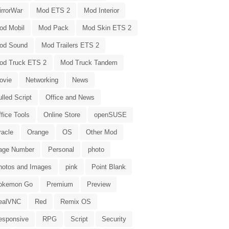
irrorWar
Mod ETS 2
Mod Interior
od Mobil
Mod Pack
Mod Skin ETS 2
od Sound
Mod Trailers ETS 2
od Truck ETS 2
Mod Truck Tandem
ovie
Networking
News
lled Script
Office and News
fice Tools
Online Store
openSUSE
racle
Orange
OS
Other Mod
age Number
Personal
photo
hotos and Images
pink
Point Blank
okemon Go
Premium
Preview
ealVNC
Red
Remix OS
esponsive
RPG
Script
Security