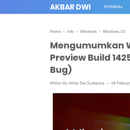
AKBAR DWI
TUTORIAL
Home
›
Info
›
Windows
›
Windows 10
Mengumumkan Wi
Preview Build 142
Bug)
Written By
Akbar Dwi Syahputra
04 Februa