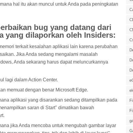
ana hal itu akan muncul untuk Anda pada peningkatan
C
C
erbaikan bug yang datang dari
C
a yang dilaporkan oleh Insiders:
C
 memori terkait kesalahan aplikasi lain karena perubahan
D
saikan. Jika Anda sedang mengalami masalah
D
indows, Anda sekarang harus dapat meluncurkannya
D
l lagi dalam Action Center.
e
kan memuat dengan benar Microsoft Edge.
el
ana aplikasi yang disarankan sedang ditampilkan pada
F
enampilkan saran di Start" dimatikan bawah
F
rt.
ga
mana jika Anda mencoba untuk mengubah gambar layar
G