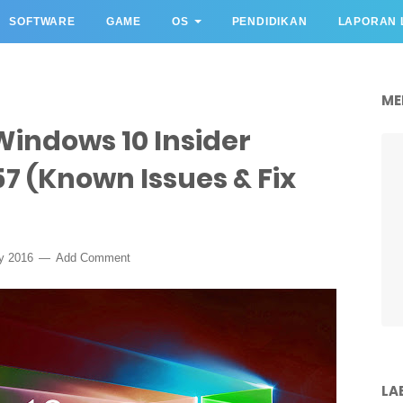
SOFTWARE
GAME
OS
PENDIDIKAN
LAPORAN 
ME
ndows 10 Insider
57 (Known Issues & Fix
ry 2016
Add Comment
LA