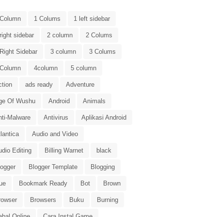
 Column
1 Colums
1 left sidebar
right sidebar
2 column
2 Colums
Right Sidebar
3 column
3 Colums
 Column
4column
5 column
ction
ads ready
Adventure
ge Of Wushu
Android
Animals
nti-Malware
Antivirus
Aplikasi Android
lantica
Audio and Video
dio Editing
Billing Warnet
black
logger
Blogger Template
Blogging
ue
Bookmark Ready
Bot
Brown
rowser
Browsers
Buku
Burning
abal Online
Cara Instal Game