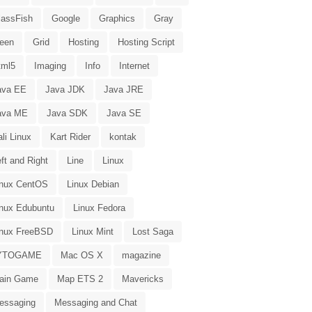
lassFish
Google
Graphics
Gray
reen
Grid
Hosting
Hosting Script
tml5
Imaging
Info
Internet
ava EE
Java JDK
Java JRE
ava ME
Java SDK
Java SE
li Linux
Kart Rider
kontak
ft and Right
Line
Linux
inux CentOS
Linux Debian
inux Edubuntu
Linux Fedora
inux FreeBSD
Linux Mint
Lost Saga
YTOGAME
Mac OS X
magazine
ain Game
Map ETS 2
Mavericks
essaging
Messaging and Chat