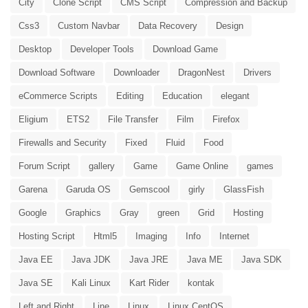
City
Clone Script
CMS Script
Compression and Backup
Css3
Custom Navbar
Data Recovery
Design
Desktop
Developer Tools
Download Game
Download Software
Downloader
DragonNest
Drivers
eCommerce Scripts
Editing
Education
elegant
Eligium
ETS2
File Transfer
Film
Firefox
Firewalls and Security
Fixed
Fluid
Food
Forum Script
gallery
Game
Game Online
games
Garena
Garuda OS
Gemscool
girly
GlassFish
Google
Graphics
Gray
green
Grid
Hosting
Hosting Script
Html5
Imaging
Info
Internet
Java EE
Java JDK
Java JRE
Java ME
Java SDK
Java SE
Kali Linux
Kart Rider
kontak
Left and Right
Line
Linux
Linux CentOS