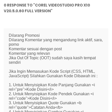
0 RESPONSE TO "COREL VIDEOSTUDIO PRO X10
V20.5.0.60 FULL VERSION"
Dilarang Promosi
Dilarang Komentar yang mengandung link aktif, sara,
porno
Komentar sesuai dengan post
Komentar yang relevan
Jika Out Of Topic (OOT) sudah saya kasih tempat
sendiri
Jika Ingin Memasukan Kode Script (CSS, HTML,
JavaScript) Silahkan Gunakan Kode Dibawah ini :
1. Untuk Menyisipkan Kode Panjang Gunakan <i
rel="pre">Kode Disini</i>
2. Untuk Menyisipkan Kode Pendek Gunakan <i
rel="code">Kode Disini</i>
3. Untuk Menyisipkan Quote Gunakan <b
rel="quote">Catatan Anda</b>
4. Untuk Menyisipkan Gambar Gunakan <i