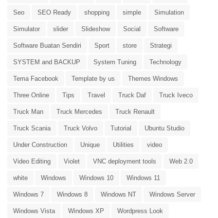
Seo
SEO Ready
shopping
simple
Simulation
Simulator
slider
Slideshow
Social
Software
Software Buatan Sendiri
Sport
store
Strategi
SYSTEM and BACKUP
System Tuning
Technology
Tema Facebook
Template by us
Themes Windows
Three Online
Tips
Travel
Truck Daf
Truck Iveco
Truck Man
Truck Mercedes
Truck Renault
Truck Scania
Truck Volvo
Tutorial
Ubuntu Studio
Under Construction
Unique
Utilities
video
Video Editing
Violet
VNC deployment tools
Web 2.0
white
Windows
Windows 10
Windows 11
Windows 7
Windows 8
Windows NT
Windows Server
Windows Vista
Windows XP
Wordpress Look