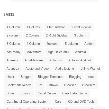
LABEL
1 Column
1 Colums
1 left sidebar
1 right sidebar
2 column
2 Colums
2 Right Sidebar
3 column
3 Colums
4 Column
4column
5 column
Action
ads ready
Adventure
Age Of Wushu
Android
Animals
Anti-Malware
Antivirus
Aplikasi Android
Atlantica
Audio and Video
Audio Editing
Billing Warnet
black
Blogger
Blogger Template
Blogging
blue
Bookmark Ready
Bot
Brown
Browser
Browsers
Buku
Burning
Cabal Online
Cara Instal Game
Cara Instal Operating System
Cars
CD and DVD Tools