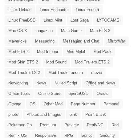
Linux Debian
Linux Edubuntu
Linux Fedora
Linux FreeBSD
Linux Mint
Lost Saga
LYTOGAME
Mac OS X
magazine
Main Game
Map ETS 2
Mavericks
Messaging
Messaging and Chat
MirrorWar
Mod ETS 2
Mod Interior
Mod Mobil
Mod Pack
Mod Skin ETS 2
Mod Sound
Mod Trailers ETS 2
Mod Truck ETS 2
Mod Truck Tandem
movie
Networking
News
Nulled Script
Office and News
Office Tools
Online Store
openSUSE
Oracle
Orange
OS
Other Mod
Page Number
Personal
photo
Photos and Images
pink
Point Blank
Pokemon Go
Premium
Preview
RealVNC
Red
Remix OS
Responsive
RPG
Script
Security