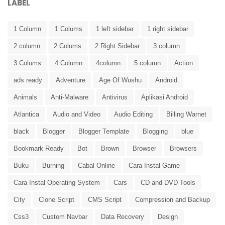
LABEL
1 Column
1 Colums
1 left sidebar
1 right sidebar
2 column
2 Colums
2 Right Sidebar
3 column
3 Colums
4 Column
4column
5 column
Action
ads ready
Adventure
Age Of Wushu
Android
Animals
Anti-Malware
Antivirus
Aplikasi Android
Atlantica
Audio and Video
Audio Editing
Billing Warnet
black
Blogger
Blogger Template
Blogging
blue
Bookmark Ready
Bot
Brown
Browser
Browsers
Buku
Burning
Cabal Online
Cara Instal Game
Cara Instal Operating System
Cars
CD and DVD Tools
City
Clone Script
CMS Script
Compression and Backup
Css3
Custom Navbar
Data Recovery
Design