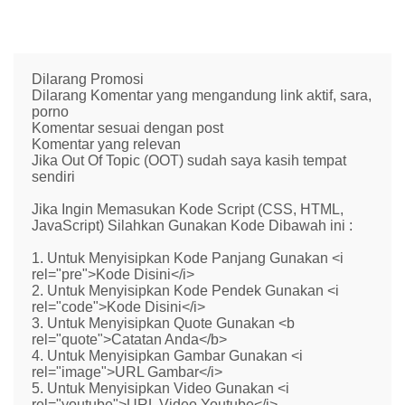
Dilarang Promosi
Dilarang Komentar yang mengandung link aktif, sara,
porno
Komentar sesuai dengan post
Komentar yang relevan
Jika Out Of Topic (OOT) sudah saya kasih tempat
sendiri
Jika Ingin Memasukan Kode Script (CSS, HTML,
JavaScript) Silahkan Gunakan Kode Dibawah ini :
1. Untuk Menyisipkan Kode Panjang Gunakan <i
rel="pre">Kode Disini</i>
2. Untuk Menyisipkan Kode Pendek Gunakan <i
rel="code">Kode Disini</i>
3. Untuk Menyisipkan Quote Gunakan <b
rel="quote">Catatan Anda</b>
4. Untuk Menyisipkan Gambar Gunakan <i
rel="image">URL Gambar</i>
5. Untuk Menyisipkan Video Gunakan <i
rel="youtube">URL Video Youtube</i>