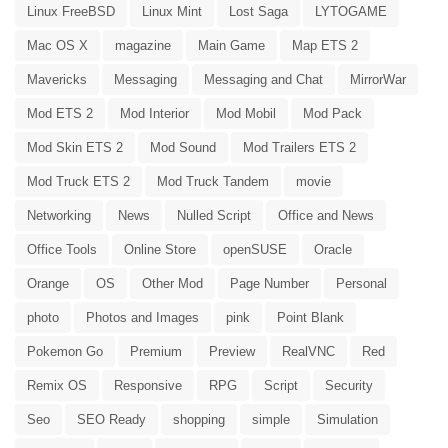
Linux FreeBSD
Linux Mint
Lost Saga
LYTOGAME
Mac OS X
magazine
Main Game
Map ETS 2
Mavericks
Messaging
Messaging and Chat
MirrorWar
Mod ETS 2
Mod Interior
Mod Mobil
Mod Pack
Mod Skin ETS 2
Mod Sound
Mod Trailers ETS 2
Mod Truck ETS 2
Mod Truck Tandem
movie
Networking
News
Nulled Script
Office and News
Office Tools
Online Store
openSUSE
Oracle
Orange
OS
Other Mod
Page Number
Personal
photo
Photos and Images
pink
Point Blank
Pokemon Go
Premium
Preview
RealVNC
Red
Remix OS
Responsive
RPG
Script
Security
Seo
SEO Ready
shopping
simple
Simulation