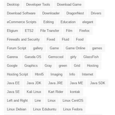
Desktop
Developer Tools
Download Game
Download Software
Downloader
DragonNest
Drivers
eCommerce Scripts
Editing
Education
elegant
Eligium
ETS2
File Transfer
Film
Firefox
Firewalls and Security
Fixed
Fluid
Food
Forum Script
gallery
Game
Game Online
games
Garena
Garuda OS
Gemscool
girly
GlassFish
Google
Graphics
Gray
green
Grid
Hosting
Hosting Script
Html5
Imaging
Info
Internet
Java EE
Java JDK
Java JRE
Java ME
Java SDK
Java SE
Kali Linux
Kart Rider
kontak
Left and Right
Line
Linux
Linux CentOS
Linux Debian
Linux Edubuntu
Linux Fedora