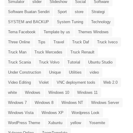
Simulator
slider
Slideshow
Social
Software
Software Buatan Sendiri
Sport
store
Strategi
SYSTEM and BACKUP
System Tuning
Technology
Tema Facebook
Template by us
Themes Windows
Three Online
Tips
Travel
Truck Daf
Truck Iveco
Truck Man
Truck Mercedes
Truck Renault
Truck Scania
Truck Volvo
Tutorial
Ubuntu Studio
Under Construction
Unique
Utilities
video
Video Editing
Violet
VNC deployment tools
Web 2.0
white
Windows
Windows 10
Windows 11
Windows 7
Windows 8
Windows NT
Windows Server
Windows Vista
Windows XP
Wordpress Look
WordPress Theme
Xubuntu
yellow
Yosemite
Yulgang Online
ZoomTemplate