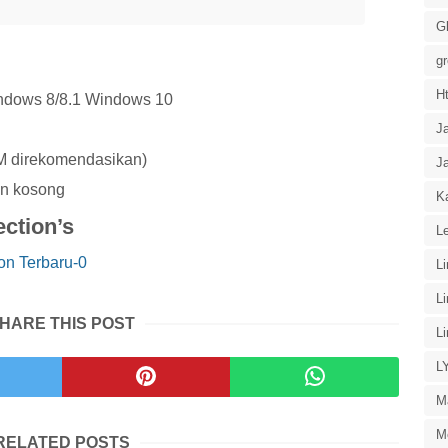
G
g
H
indows 8/8.1 Windows 10
J
 direkomendasikan)
J
an kosong
Ka
ction’s
Le
L
L
HARE THIS POST
L
L
M
M
RELATED POSTS