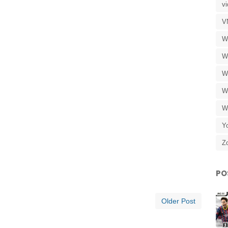
v
V
W
W
W
W
W
Y
Z
PO
Older Post