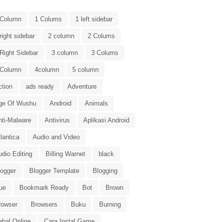
 Column
1 Colums
1 left sidebar
right sidebar
2 column
2 Colums
Right Sidebar
3 column
3 Colums
 Column
4column
5 column
ction
ads ready
Adventure
ge Of Wushu
Android
Animals
nti-Malware
Antivirus
Aplikasi Android
lantica
Audio and Video
dio Editing
Billing Warnet
black
logger
Blogger Template
Blogging
ue
Bookmark Ready
Bot
Brown
rowser
Browsers
Buku
Burning
abal Online
Cara Instal Game