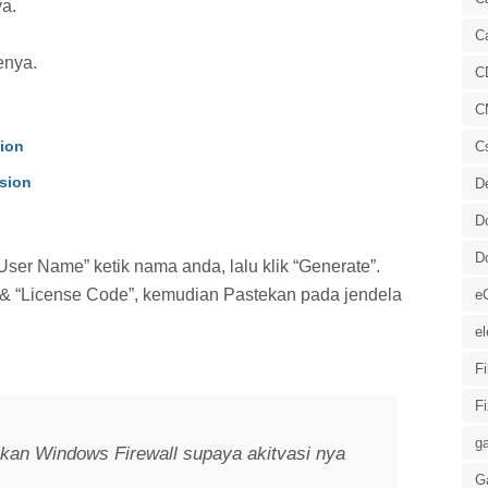
ya.
C
enya.
C
C
sion
C
sion
D
n
D
D
User Name” ketik nama anda, lalu klik “Generate”.
 & “License Code”, kemudian Pastekan pada jendela
e
el
F
F
ga
kan Windows Firewall supaya akitvasi nya
G