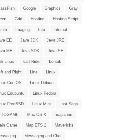
lassFish
Google
Graphics
Gray
reen
Grid
Hosting
Hosting Script
tml5
Imaging
Info
Internet
ava EE
Java JDK
Java JRE
ava ME
Java SDK
Java SE
li Linux
Kart Rider
kontak
ft and Right
Line
Linux
inux CentOS
Linux Debian
inux Edubuntu
Linux Fedora
inux FreeBSD
Linux Mint
Lost Saga
YTOGAME
Mac OS X
magazine
ain Game
Map ETS 2
Mavericks
essaging
Messaging and Chat