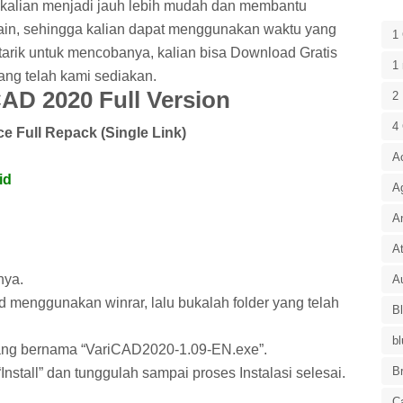
 kalian menjadi jauh lebih mudah dan membantu
in, sehingga kalian dapat menggunakan waktu yang
1
ertarik untuk mencobanya, kalian bisa Download Gratis
1 
ang telah kami sediakan.
AD 2020 Full Version
2 
4
ce Full Repack
(Single Link)
A
id
A
A
At
nya.
Au
ad menggunakan winrar, lalu bukalah folder yang telah
B
bl
r yang bernama “VariCAD2020-1.09-EN.exe”.
B
 “Install” dan tunggulah sampai proses Instalasi selesai.
C