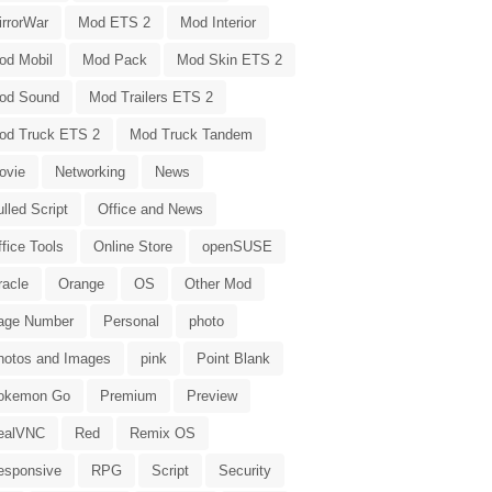
irrorWar
Mod ETS 2
Mod Interior
od Mobil
Mod Pack
Mod Skin ETS 2
od Sound
Mod Trailers ETS 2
od Truck ETS 2
Mod Truck Tandem
ovie
Networking
News
lled Script
Office and News
fice Tools
Online Store
openSUSE
racle
Orange
OS
Other Mod
age Number
Personal
photo
hotos and Images
pink
Point Blank
okemon Go
Premium
Preview
ealVNC
Red
Remix OS
esponsive
RPG
Script
Security