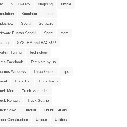
eo
SEO Ready
shopping
simple
imulation
Simulator
slider
lideshow
Social
Software
oftware Buatan Sendiri
Sport
store
rategi
SYSTEM and BACKUP
ystem Tuning
Technology
ema Facebook
Template by us
hemes Windows
Three Online
Tips
avel
Truck Daf
Truck Iveco
ruck Man
Truck Mercedes
ruck Renault
Truck Scania
ruck Volvo
Tutorial
Ubuntu Studio
nder Construction
Unique
Utilities