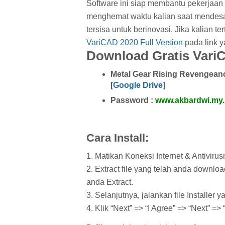
Software ini siap membantu pekerjaan
menghemat waktu kalian saat mendesa
tersisa untuk berinovasi. Jika kalian t
VariCAD 2020 Full Version
pada link y
Download Gratis VariC
Metal Gear Rising Revengean
[
Google Drive
]
Password :
www.akbardwi.my.
Cara Install:
1. Matikan Koneksi Internet & Antivirus
2. Extract file yang telah anda downlo
anda Extract.
3. Selanjutnya, jalankan file Installe
4. Klik “Next” => “I Agree” => “Next” =>