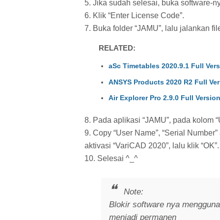
5. Jika sudah selesai, buka software-n
6. Klik “Enter License Code”.
7. Buka folder “JAMU”, lalu jalankan fil
RELATED:
aSc Timetables 2020.9.1 Full Ver
ANSYS Products 2020 R2 Full Ver
Air Explorer Pro 2.9.0 Full Versio
8. Pada aplikasi “JAMU”, pada kolom “
9. Copy “User Name”, “Serial Number”
aktivasi “VariCAD 2020”, lalu klik “OK”.
10. Selesai ^_^
Note:
Blokir software nya mengguna
menjadi permanen