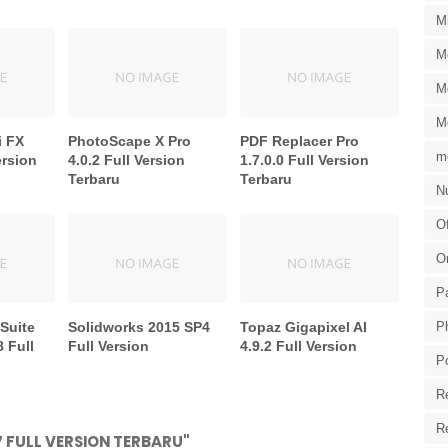
M
M
M
M
i FX
PhotoScape X Pro
PDF Replacer Pro
m
ersion
4.0.2 Full Version
1.7.0.0 Full Version
Terbaru
Terbaru
Nu
Of
O
P
 Suite
Solidworks 2015 SP4
Topaz Gigapixel AI
P
8 Full
Full Version
4.9.2 Full Version
P
R
R
7 FULL VERSION TERBARU"