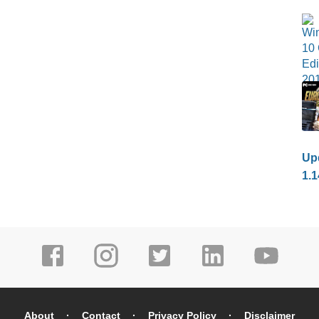
Upd
1.1
About
Contact
Privacy Policy
Disclaimer