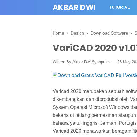
AKBAR DWI
TUTORIAL
Home
›
Design
›
Download Software
›
S
VariCAD 2020 v1.0
Written By
Akbar Dwi Syahputra
26 May 20
Varicad 2020 merupakan sebuah softwa
dikembangkan dan diproduksi oleh Var
System Operasi Microsoft Windows dan 
bekerja di bidang permesinan ataupun 
bahasa yaitu, inggris, Jerman, Portugi
Varicad 2020 menawarkan beragam fitu