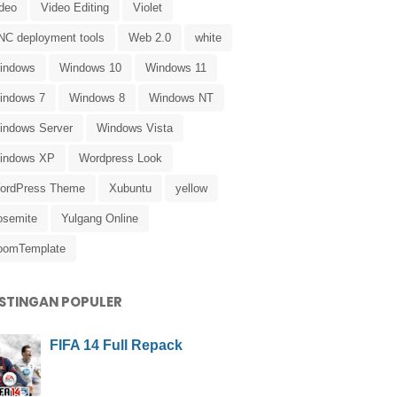
ideo
Video Editing
Violet
NC deployment tools
Web 2.0
white
indows
Windows 10
Windows 11
indows 7
Windows 8
Windows NT
indows Server
Windows Vista
indows XP
Wordpress Look
ordPress Theme
Xubuntu
yellow
osemite
Yulgang Online
oomTemplate
STINGAN POPULER
FIFA 14 Full Repack