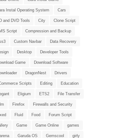
ara Instal Operating System
Cars
D and DVD Tools
City
Clone Script
MS Script
Compression and Backup
ss3
Custom Navbar
Data Recovery
esign
Desktop
Developer Tools
ownload Game
Download Software
ownloader
DragonNest
Drivers
Commerce Scripts
Editing
Education
egant
Eligium
ETS2
File Transfer
ilm
Firefox
Firewalls and Security
ixed
Fluid
Food
Forum Script
llery
Game
Game Online
games
arena
Garuda OS
Gemscool
girly