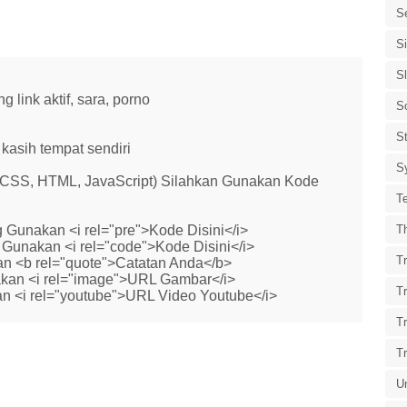
S
S
S
link aktif, sara, porno
S
St
kasih tempat sendiri
S
 (CSS, HTML, JavaScript) Silahkan Gunakan Kode
T
 Gunakan <i rel="pre">Kode Disini</i>
T
Gunakan <i rel="code">Kode Disini</i>
Tr
n <b rel="quote">Catatan Anda</b>
kan <i rel="image">URL Gambar</i>
T
n <i rel="youtube">URL Video Youtube</i>
T
T
U