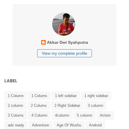
Akbar Dwi Syahputra
View my complete profile
LABEL
1 Column
1 Colums
1 left sidebar
1 right sidebar
2 column
2 Colums
2 Right Sidebar
3 column
3 Colums
4 Column
4column
5 column
Action
ads ready
Adventure
Age Of Wushu
Android