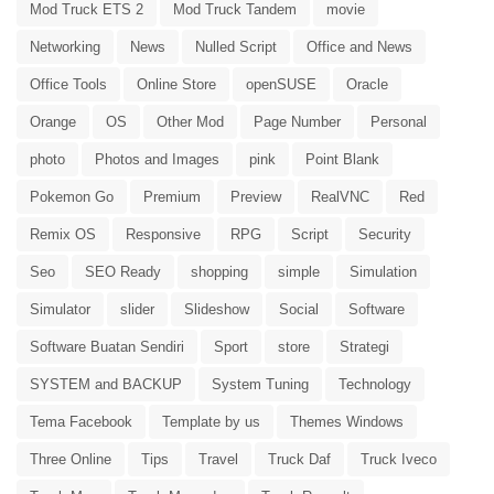
Mod Truck ETS 2
Mod Truck Tandem
movie
Networking
News
Nulled Script
Office and News
Office Tools
Online Store
openSUSE
Oracle
Orange
OS
Other Mod
Page Number
Personal
photo
Photos and Images
pink
Point Blank
Pokemon Go
Premium
Preview
RealVNC
Red
Remix OS
Responsive
RPG
Script
Security
Seo
SEO Ready
shopping
simple
Simulation
Simulator
slider
Slideshow
Social
Software
Software Buatan Sendiri
Sport
store
Strategi
SYSTEM and BACKUP
System Tuning
Technology
Tema Facebook
Template by us
Themes Windows
Three Online
Tips
Travel
Truck Daf
Truck Iveco