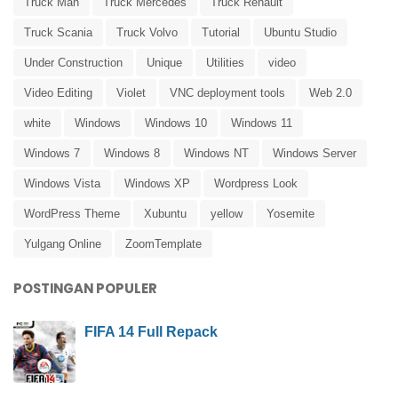
Truck Man
Truck Mercedes
Truck Renault
Truck Scania
Truck Volvo
Tutorial
Ubuntu Studio
Under Construction
Unique
Utilities
video
Video Editing
Violet
VNC deployment tools
Web 2.0
white
Windows
Windows 10
Windows 11
Windows 7
Windows 8
Windows NT
Windows Server
Windows Vista
Windows XP
Wordpress Look
WordPress Theme
Xubuntu
yellow
Yosemite
Yulgang Online
ZoomTemplate
POSTINGAN POPULER
FIFA 14 Full Repack