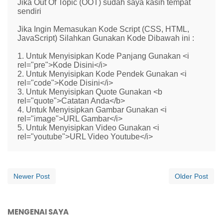
Jika Out Of Topic (OOT) sudah saya kasih tempat
sendiri
Jika Ingin Memasukan Kode Script (CSS, HTML,
JavaScript) Silahkan Gunakan Kode Dibawah ini :
1. Untuk Menyisipkan Kode Panjang Gunakan <i
rel="pre">Kode Disini</i>
2. Untuk Menyisipkan Kode Pendek Gunakan <i
rel="code">Kode Disini</i>
3. Untuk Menyisipkan Quote Gunakan <b
rel="quote">Catatan Anda</b>
4. Untuk Menyisipkan Gambar Gunakan <i
rel="image">URL Gambar</i>
5. Untuk Menyisipkan Video Gunakan <i
rel="youtube">URL Video Youtube</i>
Newer Post
Older Post
MENGENAI SAYA