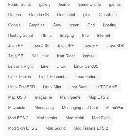
Forum Script
gallery
Game
Game Online
games
Garena
Garuda OS
Gemscool
girly
GlassFish
Google
Graphics
Gray
green
Grid
Hosting
Hosting Script
Html5
Imaging
Info
Internet
Java EE
Java JDK
Java JRE
Java ME
Java SDK
Java SE
Kali Linux
Kart Rider
kontak
Left and Right
Line
Linux
Linux CentOS
Linux Debian
Linux Edubuntu
Linux Fedora
Linux FreeBSD
Linux Mint
Lost Saga
LYTOGAME
Mac OS X
magazine
Main Game
Map ETS 2
Mavericks
Messaging
Messaging and Chat
MirrorWar
Mod ETS 2
Mod Interior
Mod Mobil
Mod Pack
Mod Skin ETS 2
Mod Sound
Mod Trailers ETS 2