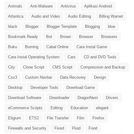
Animals
Anti-Malware
Antivirus
Aplikasi Android
Atlantica
Audio and Video
Audio Editing
Billing Warnet
black
Blogger
Blogger Template
Blogging
blue
Bookmark Ready
Bot
Brown
Browser
Browsers
Buku
Burning
Cabal Online
Cara Instal Game
Cara Instal Operating System
Cars
CD and DVD Tools
City
Clone Script
CMS Script
Compression and Backup
Css3
Custom Navbar
Data Recovery
Design
Desktop
Developer Tools
Download Game
Download Software
Downloader
DragonNest
Drivers
eCommerce Scripts
Editing
Education
elegant
Eligium
ETS2
File Transfer
Film
Firefox
Firewalls and Security
Fixed
Fluid
Food