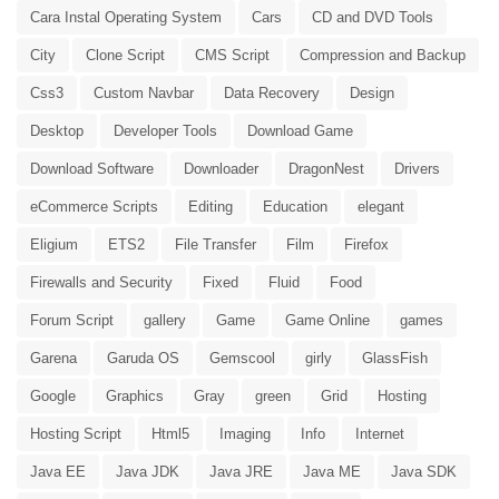
Cara Instal Operating System
Cars
CD and DVD Tools
City
Clone Script
CMS Script
Compression and Backup
Css3
Custom Navbar
Data Recovery
Design
Desktop
Developer Tools
Download Game
Download Software
Downloader
DragonNest
Drivers
eCommerce Scripts
Editing
Education
elegant
Eligium
ETS2
File Transfer
Film
Firefox
Firewalls and Security
Fixed
Fluid
Food
Forum Script
gallery
Game
Game Online
games
Garena
Garuda OS
Gemscool
girly
GlassFish
Google
Graphics
Gray
green
Grid
Hosting
Hosting Script
Html5
Imaging
Info
Internet
Java EE
Java JDK
Java JRE
Java ME
Java SDK