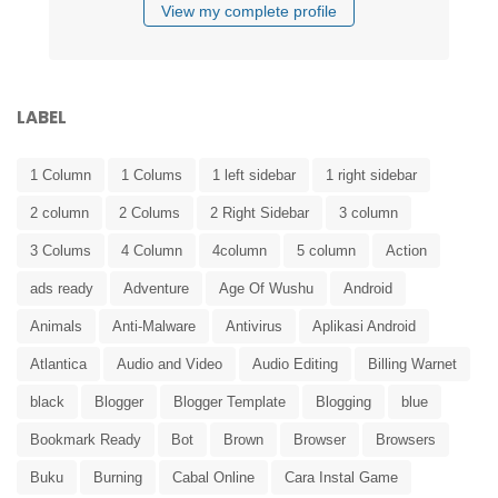
View my complete profile
LABEL
1 Column
1 Colums
1 left sidebar
1 right sidebar
2 column
2 Colums
2 Right Sidebar
3 column
3 Colums
4 Column
4column
5 column
Action
ads ready
Adventure
Age Of Wushu
Android
Animals
Anti-Malware
Antivirus
Aplikasi Android
Atlantica
Audio and Video
Audio Editing
Billing Warnet
black
Blogger
Blogger Template
Blogging
blue
Bookmark Ready
Bot
Brown
Browser
Browsers
Buku
Burning
Cabal Online
Cara Instal Game