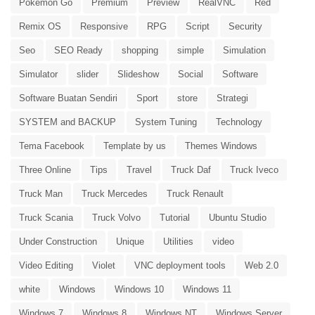
Pokemon Go
Premium
Preview
RealVNC
Red
Remix OS
Responsive
RPG
Script
Security
Seo
SEO Ready
shopping
simple
Simulation
Simulator
slider
Slideshow
Social
Software
Software Buatan Sendiri
Sport
store
Strategi
SYSTEM and BACKUP
System Tuning
Technology
Tema Facebook
Template by us
Themes Windows
Three Online
Tips
Travel
Truck Daf
Truck Iveco
Truck Man
Truck Mercedes
Truck Renault
Truck Scania
Truck Volvo
Tutorial
Ubuntu Studio
Under Construction
Unique
Utilities
video
Video Editing
Violet
VNC deployment tools
Web 2.0
white
Windows
Windows 10
Windows 11
Windows 7
Windows 8
Windows NT
Windows Server