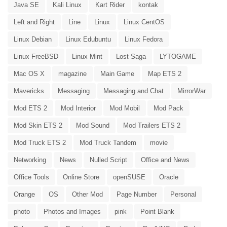
Java SE
Kali Linux
Kart Rider
kontak
Left and Right
Line
Linux
Linux CentOS
Linux Debian
Linux Edubuntu
Linux Fedora
Linux FreeBSD
Linux Mint
Lost Saga
LYTOGAME
Mac OS X
magazine
Main Game
Map ETS 2
Mavericks
Messaging
Messaging and Chat
MirrorWar
Mod ETS 2
Mod Interior
Mod Mobil
Mod Pack
Mod Skin ETS 2
Mod Sound
Mod Trailers ETS 2
Mod Truck ETS 2
Mod Truck Tandem
movie
Networking
News
Nulled Script
Office and News
Office Tools
Online Store
openSUSE
Oracle
Orange
OS
Other Mod
Page Number
Personal
photo
Photos and Images
pink
Point Blank