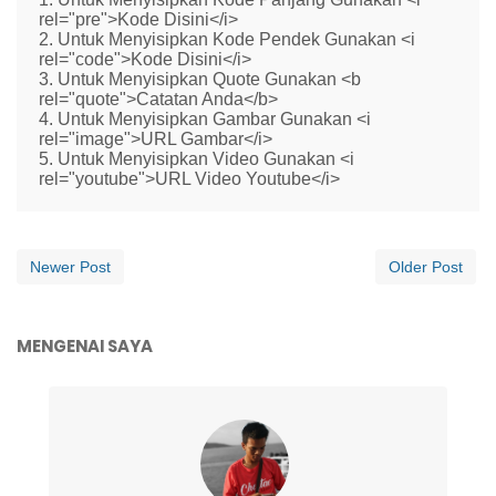
rel="pre">Kode Disini</i>
2. Untuk Menyisipkan Kode Pendek Gunakan <i
rel="code">Kode Disini</i>
3. Untuk Menyisipkan Quote Gunakan <b
rel="quote">Catatan Anda</b>
4. Untuk Menyisipkan Gambar Gunakan <i
rel="image">URL Gambar</i>
5. Untuk Menyisipkan Video Gunakan <i
rel="youtube">URL Video Youtube</i>
Newer Post
Older Post
MENGENAI SAYA