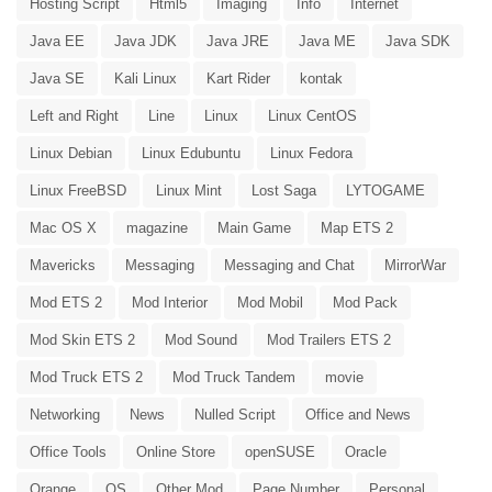
Hosting Script
Html5
Imaging
Info
Internet
Java EE
Java JDK
Java JRE
Java ME
Java SDK
Java SE
Kali Linux
Kart Rider
kontak
Left and Right
Line
Linux
Linux CentOS
Linux Debian
Linux Edubuntu
Linux Fedora
Linux FreeBSD
Linux Mint
Lost Saga
LYTOGAME
Mac OS X
magazine
Main Game
Map ETS 2
Mavericks
Messaging
Messaging and Chat
MirrorWar
Mod ETS 2
Mod Interior
Mod Mobil
Mod Pack
Mod Skin ETS 2
Mod Sound
Mod Trailers ETS 2
Mod Truck ETS 2
Mod Truck Tandem
movie
Networking
News
Nulled Script
Office and News
Office Tools
Online Store
openSUSE
Oracle
Orange
OS
Other Mod
Page Number
Personal