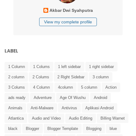
Akbar Dwi Syahputra
View my complete profile
LABEL
1 Column
1 Colums
1 left sidebar
1 right sidebar
2 column
2 Colums
2 Right Sidebar
3 column
3 Colums
4 Column
4column
5 column
Action
ads ready
Adventure
Age Of Wushu
Android
Animals
Anti-Malware
Antivirus
Aplikasi Android
Atlantica
Audio and Video
Audio Editing
Billing Warnet
black
Blogger
Blogger Template
Blogging
blue