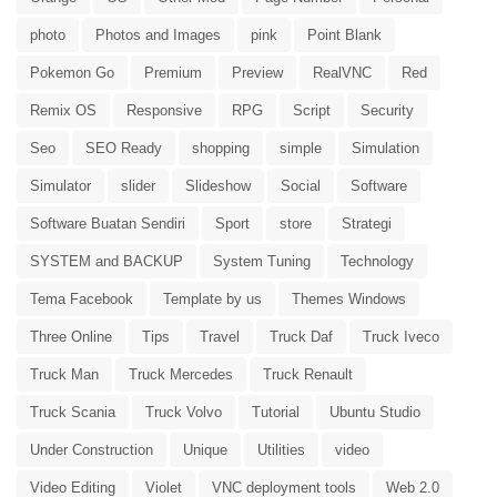
photo
Photos and Images
pink
Point Blank
Pokemon Go
Premium
Preview
RealVNC
Red
Remix OS
Responsive
RPG
Script
Security
Seo
SEO Ready
shopping
simple
Simulation
Simulator
slider
Slideshow
Social
Software
Software Buatan Sendiri
Sport
store
Strategi
SYSTEM and BACKUP
System Tuning
Technology
Tema Facebook
Template by us
Themes Windows
Three Online
Tips
Travel
Truck Daf
Truck Iveco
Truck Man
Truck Mercedes
Truck Renault
Truck Scania
Truck Volvo
Tutorial
Ubuntu Studio
Under Construction
Unique
Utilities
video
Video Editing
Violet
VNC deployment tools
Web 2.0