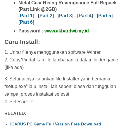
Metal Gear Rising Revengeance Full Repack
(Part Link @2GB)
[
Part 1
] -
[
Part 2
]
-
[
Part 3
]
-
[
Part 4
]
-
[
Part 5
]
-
[
Part 6
]
Password :
www.akbardwi.my.id
Cara Install:
1. Unrar filenya menggunakan software Winrar.
2. Copy/Pindahkan file tambahan kedalam folder game
(jika ada)
3. Selanjutnya, jalankan file Installer yang bernama
“setup.exe” lalu install lah seperti biasa dan tunggulah
sampai proses Instalasi selesai.
4. Selesai ^_^
RELATED:
ICARUS PC Game Full Version Free Download