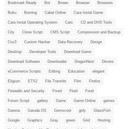
Bookmark Ready
Bot
Brown
Browser
Browsers
Buku
Burning
Cabal Online
Cara Instal Game
Cara Instal Operating System
Cars
CD and DVD Tools
City
Clone Script
CMS Script
Compression and Backup
Css3
Custom Navbar
Data Recovery
Design
Desktop
Developer Tools
Download Game
Download Software
Downloader
DragonNest
Drivers
eCommerce Scripts
Editing
Education
elegant
Eligium
ETS2
File Transfer
Film
Firefox
Firewalls and Security
Fixed
Fluid
Food
Forum Script
gallery
Game
Game Online
games
Garena
Garuda OS
Gemscool
girly
GlassFish
Google
Graphics
Gray
green
Grid
Hosting